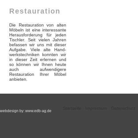
Restauration
Die Restauration von alten
Möbeln ist eine interessante
Herausforderung für jeden
Tischler. Seit vielen Jahren
befassen wir uns mit dieser
Aufgabe. Viele alte Hand­
werks­techniken konnten wir
in dieser Zeit erlernen und
so können wir Ihnen heute
auch aufwendigere
Restauration Ihrer Möbel
anbieten.
Startseite
Impressum
Datenschutz
webdesign by: www.edb-ag.de