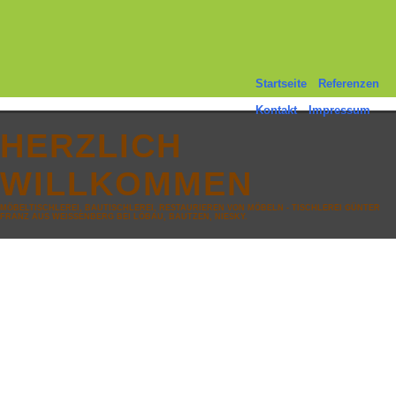
Startseite
Referenzen
Kontakt
Impressum
HERZLICH
WILLKOMMEN
MÖBELTISCHLEREI, BAUTISCHLEREI, RESTAURIEREN VON MÖBELN - TISCHLEREI GÜNTER
FRANZ AUS WEISSENBERG BEI LÖBAU, BAUTZEN, NIESKY.