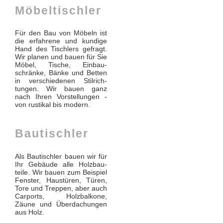
Möbeltischler
Für den Bau von Möbeln ist
die erfahrene und kundige
Hand des Tischlers gefragt.
Wir planen und bauen für Sie
Möbel, Tische, Ein­bau­
schränke, Bänke und Betten
in ver­schiedenen Stil­rich­
tungen. Wir bauen ganz
nach Ihren Vor­stellungen -
von rustikal bis modern.
Bautischler
Als Bautischler bauen wir für
Ihr Gebäude alle Holz­bau­
teile. Wir bauen zum Beispiel
Fenster, Haus­türen, Türen,
Tore und Treppen, aber auch
Car­ports, Holz­balkone,
Zäune und Über­dachungen
aus Holz.